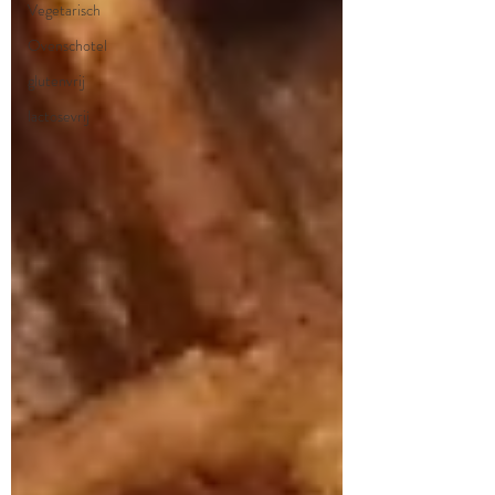
Vegetarisch
Ovenschotel
glutenvrij
lactosevrij