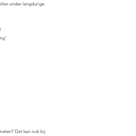
tellen onder langdurige
l
ng'
 meten? Dat kan ook bij