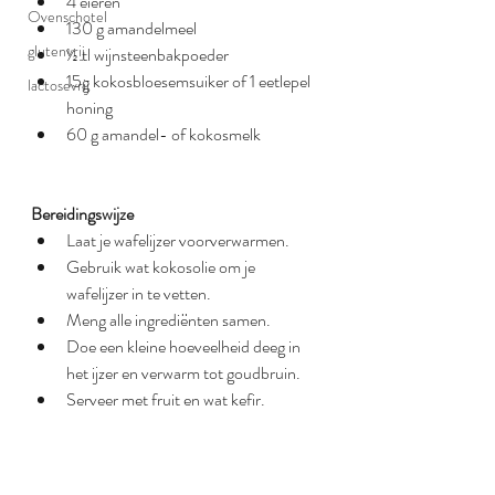
4 eieren
Ovenschotel
130 g amandelmeel
glutenvrij
½ tl wijnsteenbakpoeder
15g kokosbloesemsuiker of 1 eetlepel 
lactosevrij
honing
60 g amandel- of kokosmelk
Bereidingswijze
Laat je wafelijzer voorverwarmen.
Gebruik wat kokosolie om je 
wafelijzer in te vetten.
Meng alle ingrediënten samen.
Doe een kleine hoeveelheid deeg in 
het ijzer en verwarm tot goudbruin.
Serveer met fruit en wat kefir. 