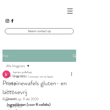
Neem contact op
Post
Alle blogposts
katrien pollefeyt
Alle blogposts
4 okt 2020
1 minuten om te lezen
Proteïnewafels gluten- en
Ontbijt
lactosevrij
Sport
Dessert
Bijgewerkt op:
9 okt 2020
Ingrediënten (voor 8 wafelts)
Vegetarisch